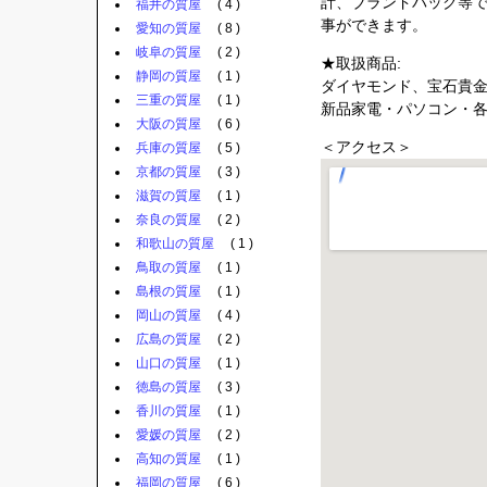
計、ブランドバック等
福井の質屋
( 4 )
事ができます。
愛知の質屋
( 8 )
岐阜の質屋
( 2 )
★取扱商品:
静岡の質屋
( 1 )
ダイヤモンド、宝石貴
三重の質屋
( 1 )
新品家電・パソコン・
大阪の質屋
( 6 )
＜アクセス＞
兵庫の質屋
( 5 )
京都の質屋
( 3 )
滋賀の質屋
( 1 )
奈良の質屋
( 2 )
和歌山の質屋
( 1 )
鳥取の質屋
( 1 )
島根の質屋
( 1 )
岡山の質屋
( 4 )
広島の質屋
( 2 )
山口の質屋
( 1 )
徳島の質屋
( 3 )
香川の質屋
( 1 )
愛媛の質屋
( 2 )
高知の質屋
( 1 )
福岡の質屋
( 6 )