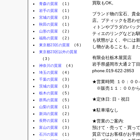
買取もOK。
青森の質屋
( 1 )
岩手の質屋
( 1 )
ブランド物の宝石、貴
宮城の質屋
( 3 )
店。ブティックを思わ
秋田の質屋
( 1 )
ィトンやプラダのバッ
山形の質屋
( 2 )
ティエのリングなどお
福島の質屋
( 2 )
も状態がよく、中には
東京都23区の質屋
( 6 )
し物があることも。ま
東京都23区以外の質屋
有限会社栃木屋質店
( 3 )
岩手県盛岡市大通２丁
神奈川の質屋
( 4 )
phone.019-622-2853
埼玉の質屋
( 4 )
千葉の質屋
( 3 )
★営業時間: １０：００
茨城の質屋
( 3 )
※販売１１：００か
栃木の質屋
( 5 )
★定休日: 日・祝日
群馬の質屋
( 5 )
山梨の質屋
( 1 )
★駐車場なし
新潟の質屋
( 2 )
長野の質屋
( 1 )
★営業のご案内:
預けて・売って・買っ
富山の質屋
( 3 )
質店ではお客様がお手
石川の質屋
( 1 )