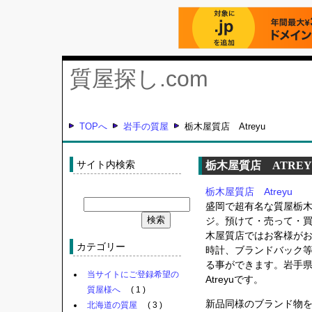
質屋探し.com
TOPへ
岩手の質屋
栃木屋質店 Atreyu
サイト内検索
栃木屋質店 ATREY
栃木屋質店 Atreyu
盛岡で超有名な質屋栃
ジ。預けて・売って・
木屋質店ではお客様が
カテゴリー
時計、ブランドバック
る事ができます。岩手
当サイトにご登録希望の
Atreyuです。
質屋様へ
( 1 )
新品同様のブランド物
北海道の質屋
( 3 )