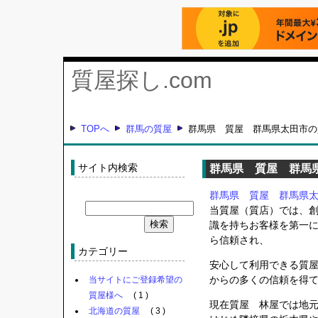
質屋探し.com
TOPへ
群馬の質屋
群馬県 質屋 群馬県太田市の
サイト内検索
群馬県 質屋 群馬
群馬県 質屋 群馬県
当質屋（質店）では、
識を持ちお客様を第一
ら信頼され、
カテゴリー
安心して利用できる質
からの多くの信頼を得
当サイトにご登録希望の
質屋様へ
( 1 )
現在質屋 林屋では地
北海道の質屋
( 3 )