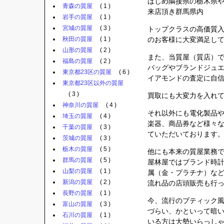
はじめ隣接県の栃木県
青森の質屋
( 1 )
来店頂き群馬県内
岩手の質屋
( 1 )
宮城の質屋
( 3 )
トップクラスの高価質
秋田の質屋
( 1 )
のお客様に大変満足し
山形の質屋
( 2 )
また、当質屋（質店）
福島の質屋
( 2 )
バッグやブランドジュ
東京都23区の質屋
( 6 )
イアモンドの査定に自
東京都23区以外の質屋
( 3 )
買取にも大変力を入れ
神奈川の質屋
( 4 )
それ以外にも電化製品
埼玉の質屋
( 4 )
楽器、商品券など様々
千葉の質屋
( 3 )
ていただいております
茨城の質屋
( 3 )
栃木の質屋
( 5 )
他にも本来の質屋業務
群馬の質屋
( 5 )
屋林屋ではブランド時計
山梨の質屋
( 1 )
属（金・プラチナ）な
新潟の質屋
( 2 )
流れ品の店頭販売も行
長野の質屋
( 1 )
今、流行のブティック
富山の質屋
( 3 )
づらい、かといって暗
石川の質屋
( 1 )
いる方は大勢いらっし