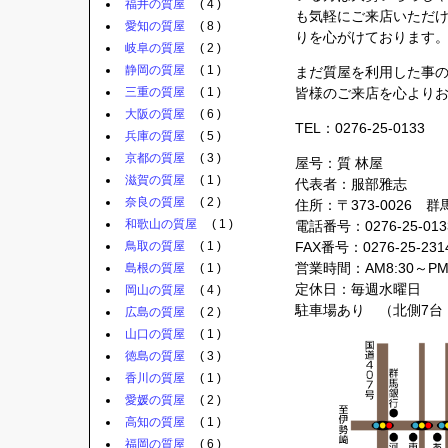
福井の質屋
( 4 )
も気軽にご来店いただ
愛知の質屋
( 8 )
りを心がけております
岐阜の質屋
( 2 )
静岡の質屋
( 1 )
まだ質屋を利用した事
三重の質屋
( 1 )
皆様のご来店を心より
大阪の質屋
( 6 )
TEL：0276-25-0133
兵庫の質屋
( 5 )
京都の質屋
( 3 )
屋号：質 林屋
滋賀の質屋
( 1 )
代表者：服部雅志
奈良の質屋
( 2 )
住所：〒373-0026 
和歌山の質屋
( 1 )
電話番号：0276-25-013
鳥取の質屋
( 1 )
FAX番号：0276-25-231
営業時間：AM8:30～PM8
島根の質屋
( 1 )
定休日：毎週水曜日
岡山の質屋
( 4 )
駐車場あり （北側7台
広島の質屋
( 2 )
山口の質屋
( 1 )
徳島の質屋
( 3 )
香川の質屋
( 1 )
愛媛の質屋
( 2 )
高知の質屋
( 1 )
福岡の質屋
( 6 )